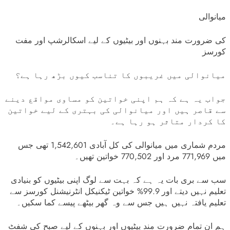
میانوالی
کی ضرورت مند بہنوں اور بیٹیوں کے لیے اسکالرشپ اور مفت
کورسز
میانوالی میں غریبوں کا تناسب کیوں بڑھ رہا ہے؟
جواب یہ ہے کہ ہم اپنی خواتین کو مساوی مواقع دینے
سے قاصر ہیں اور میانوالی کی بہتری کے لیے خواتین
کا کردار متاثر ہو رہا ہے۔
مردم شماری میں میانوالی کی کل آبادی 1,542,601 تھی جس
میں 771,969 مرد اور 770,502 خواتین تھیں۔
سب سے بری بات یہ ہے کہ بہت سے لوگ اپنی بیٹیوں کو بنیادی
تعلیم نہیں دیتے اور 99.9% خواتین ٹیکنیکل انٹرنیشنل کورسز سے
تعلیم یافتہ نہیں ہیں جس سے وہ گھر بیٹھے پیسے کما سکیں۔
ہم ان تمام ضرورت مند بیٹیوں اور بہنوں کے لیے صبح کی شفٹ