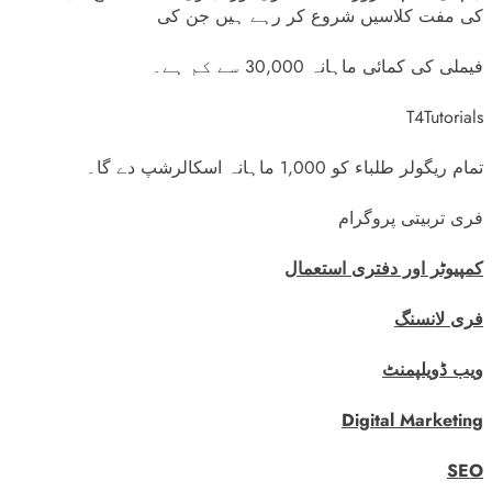
کی مفت کلاسیں شروع کر رہے ہیں جن کی
فیملی کی کمائی ماہانہ 30,000 سے کم ہے۔
T4Tutorials
تمام ریگولر طلباء کو 1,000 ماہانہ اسکالرشپ دے گا۔
فری تربیتی پروگرام
کمپیوٹر اور دفتری استعمال
فری لانسنگ
ویب ڈویلپمنٹ
Digital Marketing
SEO